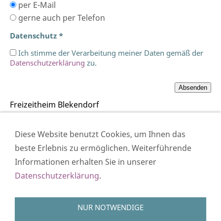
per E-Mail
gerne auch per Telefon
Datenschutz *
Ich stimme der Verarbeitung meiner Daten gemäß der
Datenschutzerklärung
zu.
Freizeitheim Blekendorf
Lange Str. 36
24327 Blekendorf
Diese Website benutzt Cookies, um Ihnen das
beste Erlebnis zu ermöglichen. Weiterführende
Tel.: 04381 9056-0
Informationen erhalten Sie in unserer
Datenschutzerklärung
.
Impressum
NUR NOTWENDIGE
Datenschutzerklärung